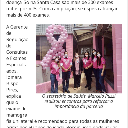
doença. Só na Santa Casa são mais de 300 exames
feitos por mês. Com a ampliação, se espera alcançar
mais de 400 exames.
A Gerente
de
Regulação
de
Consultas
e Exames
Especializ
ados,
Iomara
Bispo
Pires,
explica
O secretário de Saúde, Marcelo Puzzi
realizou encontros para reforçar a
que o
importância da parceria
exame de
mamogra
fia unilateral é recomendado para todas as mulheres
acima dos 50 anos de idade. Porém, isso pode variar