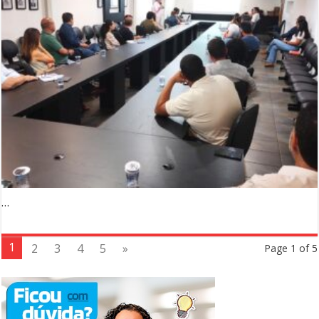
…
1
2
3
4
5
»
Page 1 of 5