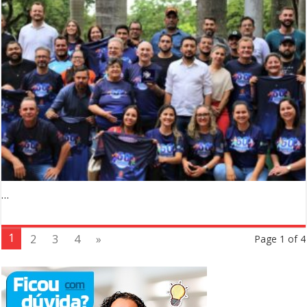
…
1
2
3
4
»
Page 1 of 4