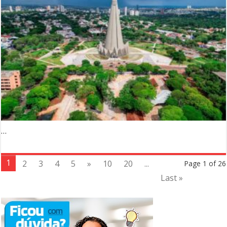
…
1
2
3
4
5
»
10
20
...
Page 1 of 26
Last »