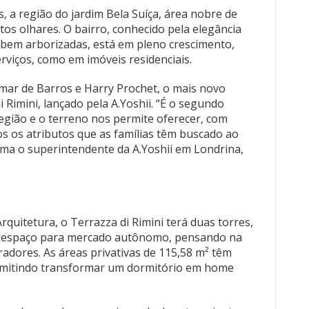
, a região do jardim Bela Suíça, área nobre de
tos olhares. O bairro, conhecido pela elegância
o bem arborizadas, está em pleno crescimento,
rviços, como em imóveis residenciais.
ar de Barros e Harry Prochet, o mais novo
Rimini, lançado pela A.Yoshii. “É o segundo
egião e o terreno nos permite oferecer, com
s os atributos que as famílias têm buscado ao
irma o superintendente da A.Yoshii em Londrina,
quitetura, o Terrazza di Rimini terá duas torres,
um espaço para mercado autônomo, pensando na
adores. As áreas privativas de 115,58 m² têm
permitindo transformar um dormitório em home