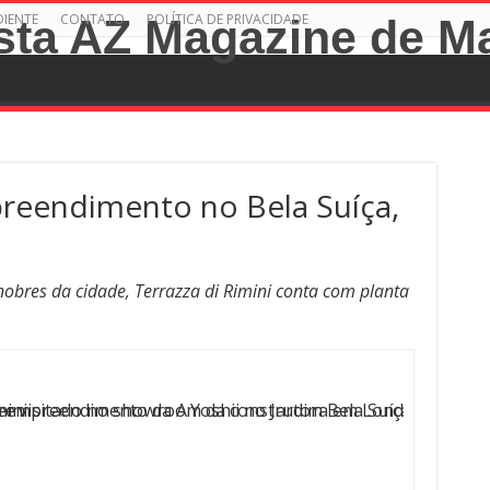
DIENTE
CONTATO
POLÍTICA DE PRIVACIDADE
preendimento no Bela Suíça,
obres da cidade, Terrazza di Rimini conta com planta
o empreendimento da A.Yoshii no Jardim Bela Suíça.
mini
r visitado no showroom da construtora em Londrina