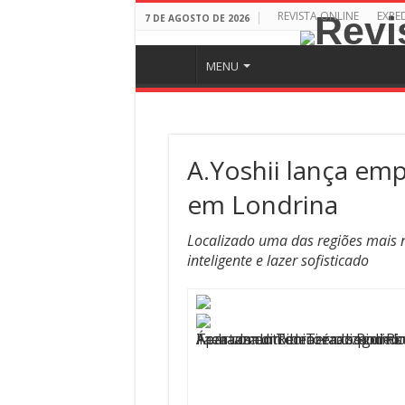
REVISTA ONLINE
EXPE
7 DE AGOSTO DE 2026
MENU
A.Yoshii lança em
em Londrina
Localizado uma das regiões mais n
inteligente e lazer sofisticado
Terrazza di Rimini é o segund
Fachada do Terrazza di Rimini
Área comum do Terrazza di Ri
Apartamento decorado pode se