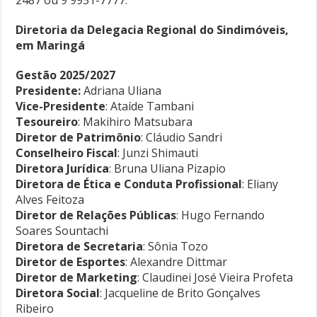
2487 ou 9 9951-7777.
Diretoria da Delegacia Regional do Sindimóveis,
em Maringá
Gestão 2025/2027
Presidente:
Adriana Uliana
Vice-Presidente
: Ataíde Tambani
Tesoureiro
: Makihiro Matsubara
Diretor de Patrimônio
: Cláudio Sandri
Conselheiro Fiscal
: Junzi Shimauti
Diretora Jurídica
: Bruna Uliana Pizapio
Diretora de Ética e Conduta Profissional
: Eliany
Alves Feitoza
Diretor de Relações Públicas
: Hugo Fernando
Soares Sountachi
Diretora de Secretaria
: Sônia Tozo
Diretor de Esportes
: Alexandre Dittmar
Diretor de Marketing
: Claudinei José Vieira Profeta
Diretora Social
: Jacqueline de Brito Gonçalves
Ribeiro