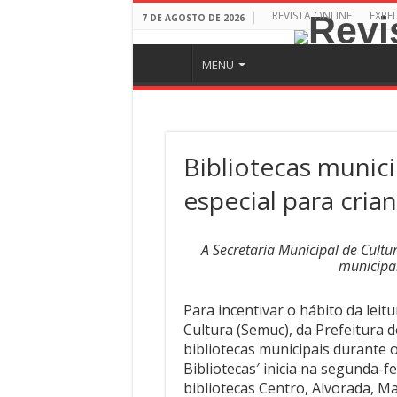
REVISTA ONLINE
EXPE
7 DE AGOSTO DE 2026
MENU
Bibliotecas munic
especial para cria
A Secretaria Municipal de Cultur
municipai
Para incentivar o hábito da leit
Cultura (Semuc), da Prefeitura d
bibliotecas municipais durante 
Bibliotecas′ inicia na segunda-fe
bibliotecas Centro, Alvorada, M