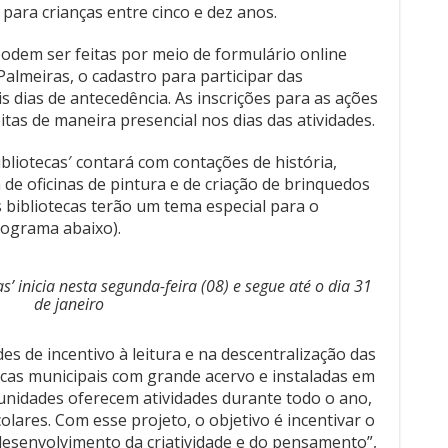
para crianças entre cinco e dez anos.
 podem ser feitas por meio de formulário online
Palmeiras, o cadastro para participar das
is dias de antecedência. As inscrições para as ações
tas de maneira presencial nos dias das atividades.
bliotecas′ contará com contações de história,
 de oficinas de pintura e de criação de brinquedos
is bibliotecas terão um tema especial para o
onograma abaixo).
s’ inicia nesta segunda-feira (08) e segue até o dia 31
de janeiro
es de incentivo à leitura e na descentralização das
tecas municipais com grande acervo e instaladas em
 unidades oferecem atividades durante todo o ano,
colares. Com esse projeto, o objetivo é incentivar o
desenvolvimento da criatividade e do pensamento”,