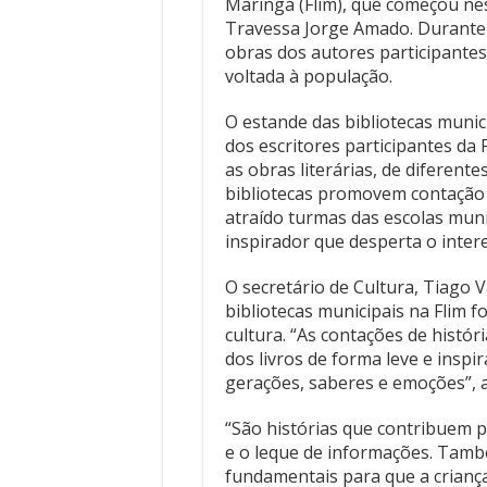
Maringá (Flim), que começou nes
Travessa Jorge Amado. Durante o
obras dos autores participant
voltada à população.
O estande das bibliotecas munic
dos escritores participantes da
as obras literárias, de diferente
bibliotecas promovem contação d
atraído turmas das escolas muni
inspirador que desperta o intere
O secretário de Cultura, Tiago 
bibliotecas municipais na Flim f
cultura. “As contações de histó
dos livros de forma leve e inspir
gerações, saberes e emoções”, 
“São histórias que contribuem p
e o leque de informações. Tamb
fundamentais para que a criança