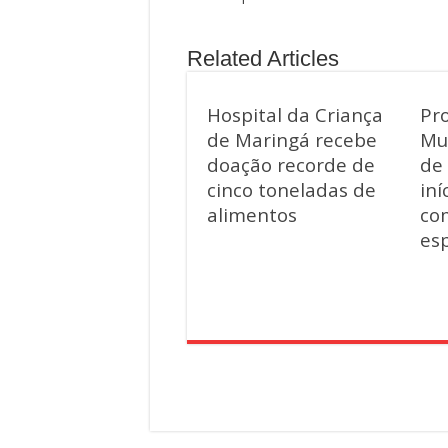
Related Articles
Hospital da Criança
Pr
de Maringá recebe
Mu
doação recorde de
de
cinco toneladas de
iní
alimentos
co
esp