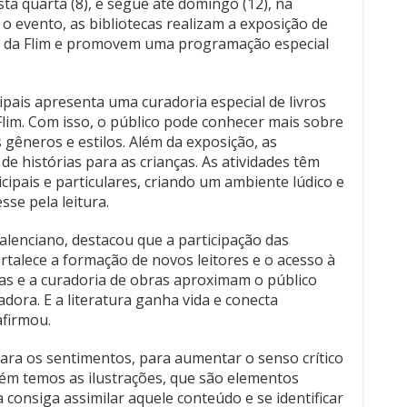
ta quarta (8), e segue até domingo (12), na
 evento, as bibliotecas realizam a exposição de
es da Flim e promovem uma programação especial
ipais apresenta uma curadoria especial de livros
 Flim. Com isso, o público pode conhecer mais sobre
s gêneros e estilos. Além da exposição, as
e histórias para as crianças. As atividades têm
cipais e particulares, criando um ambiente lúdico e
sse pela leitura.
Valenciano, destacou que a participação das
ortalece a formação de novos leitores e o acesso à
rias e a curadoria de obras aproximam o público
adora. E a literatura ganha vida e conecta
afirmou.
ara os sentimentos, para aumentar o senso crítico
ém temos as ilustrações, que são elementos
 consiga assimilar aquele conteúdo e se identificar