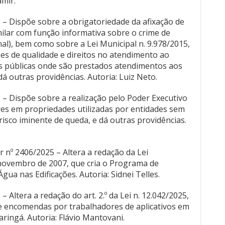
amir.
5 – Dispõe sobre a obrigatoriedade da afixação de
milar com função informativa sobre o crime de
nal), bem como sobre a Lei Municipal n. 9.978/2015,
ões de qualidade e direitos no atendimento ao
es públicas onde são prestados atendimentos aos
dá outras providências. Autoria: Luiz Neto.
5 – Dispõe sobre a realização pelo Poder Executivo
res em propriedades utilizadas por entidades sem
risco iminente de queda, e dá outras providências.
 nº 2406/2025 – Altera a redação da Lei
novembro de 2007, que cria o Programa de
ua nas Edificações. Autoria: Sidnei Telles.
– Altera a redação do art. 2.º da Lei n. 12.042/2025,
e encomendas por trabalhadores de aplicativos em
ingá. Autoria: Flávio Mantovani.