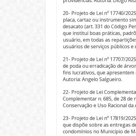
providências. Autoria: Diogo Alt
20- Projeto de Lei nº 17740/202
placa, cartaz ou instrumento si
desacato (art. 331 do Código Pe
que institui boas práticas, padr
usuário, em todas as repartiçõ
usuários de serviços públicos e 
21- Projeto de Lei nº 17707/202
de poda ou erradicação de árvo
fins lucrativos, que apresentem 
Autoria: Angelo Salgueiro.
22- Projeto de Lei Complementar
Complementar n. 685, de 28 de 
Conservação e Uso Racional da Ág
23- Projeto de Lei nº 17819/2025 
que dispõe sobre as entregas d
condomínios no Município de Mar