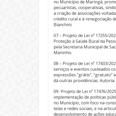
no Município de Maringá, promo
pecuaristas, cooperativas, sind
a criação de associações voltad
crédito rural e à renegociação de
Bianchini.
07 – Projeto de Lei nº 17255/202
Proteção à Saúde Bucal da Pes
pela Secretaria Municipal de Saú
Maninho.
08 – Projeto de Lei nº 17433/20
serviços e eventos custeados co
expressões “grátis”, “gratuito” 
dá outras providências. Autoria:
09- Projeto de Lei nº 17476/2025
implementação de políticas públ
no Município, com foco na consc
telas e redes sociais, e na artic
desenvolvimento de ações educati