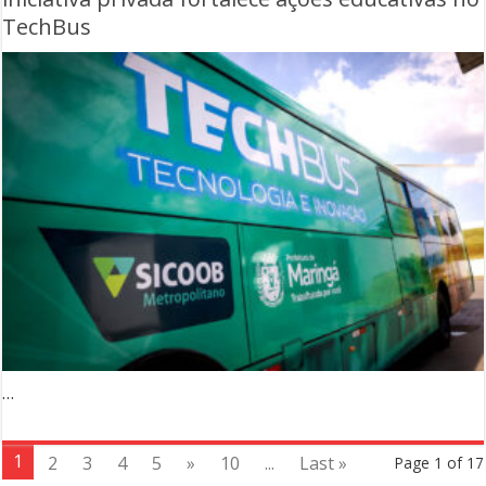
TechBus
…
1
2
3
4
5
»
10
...
Last »
Page 1 of 17