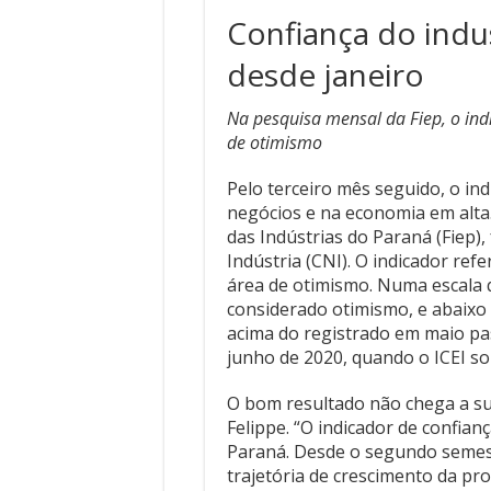
Pelo terceiro mês seguido, o in
negócios e na economia em alta.
das Indústrias do Paraná (Fiep)
Indústria (CNI). O indicador re
área de otimismo. Numa escala q
considerado otimismo, e abaixo 
acima do registrado em maio pa
junho de 2020, quando o ICEI s
O bom resultado não chega a su
Felippe. “O indicador de confia
Paraná. Desde o segundo semest
trajetória de crescimento da pro
mercado de trabalho do estado”
Felippe entende que este cenári
geradas pelo agravamento da p
no país, a indústria está dissoc
atividade essencial, ainda no p
continuou produzindo. Retomou