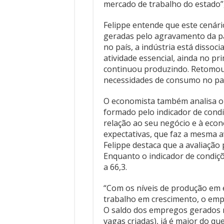
necessidades de consumo no país
O economista também analisa o 
formado pelo indicador de cond
relação ao seu negócio e à econ
expectativas, que faz a mesma a
Felippe destaca que a avaliação 
Enquanto o indicador de condiçõ
a 66,3.
“Com os níveis de produção em 
trabalho em crescimento, o emp
O saldo dos empregos gerados na
vagas criadas), já é maior do q
(24.372), o que confirma este bo
Felippe explica que o industrial
novos investimentos em tecnolo
novos mercados, contratar mais
prevendo aumento de produção e
garantir que esta realidade mais