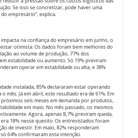
a estar otimista. Os dados foram bem melhores do
relação ao volume de produção, 77% dos
 em estabilidade ou aumento. Só 19% previram
onderam operar em estabilidade ou alta, e 38%
cidade instalada, 85% declararam estar operando
 o mês. Já em abril, este resultado era de 61%. Em
os próximos seis meses em demanda por produtos,
tabilidade em maio. No mês passado, os mesmos
ctivamente. Agora, apenas 8,7% previram queda,
 era 18% nesse quesito. Os entrevistados foram
ção de investir. Em maio, 82% responderam
só 64% confirmaram esta intenção.
on Bampi/Fiep
Next
Live com Engenheiras marca