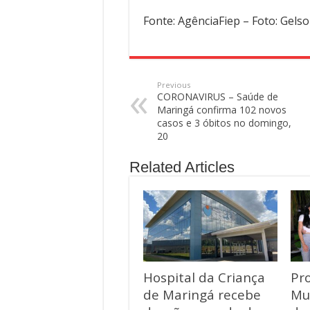
Maringá confirma 102 novos
casos e 3 óbitos no domingo,
20
Related Articles
Hospital da Criança
Pr
de Maringá recebe
Mu
doação recorde de
de
cinco toneladas de
iní
alimentos
co
esp