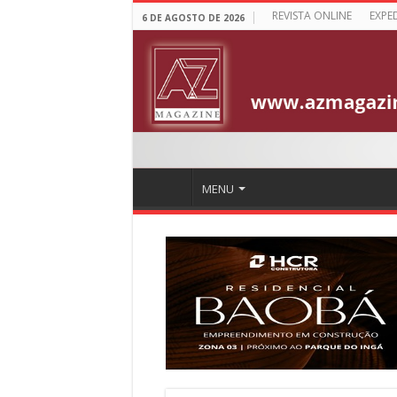
REVISTA ONLINE
EXPE
6 DE AGOSTO DE 2026
MENU
Confiança do indu
desde janeiro
Na pesquisa mensal da Fiep, o ind
de otimismo