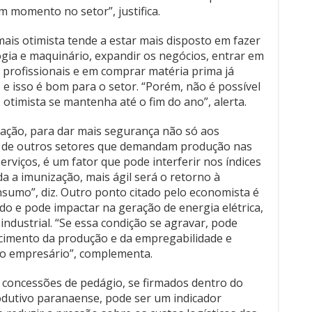
nação, para dar mais segurança não só aos
as de outros setores que demandam produção nas
erviços, é um fator que pode interferir nos índices
a a imunização, mais ágil será o retorno à
sumo”, diz. Outro ponto citado pelo economista é
tado e pode impactar na geração de energia elétrica,
industrial. “Se essa condição se agravar, pode
scimento da produção e da empregabilidade e
 do empresário”, complementa.
 concessões de pedágio, se firmados dentro do
dutivo paranaense, pode ser um indicador
 reduzir a pressão sobre os custos logísticos das
ução. Se isso se concretizar, pode haver uma
 do empresário”, explica.
 impacta na confiança do empresário em junho, o