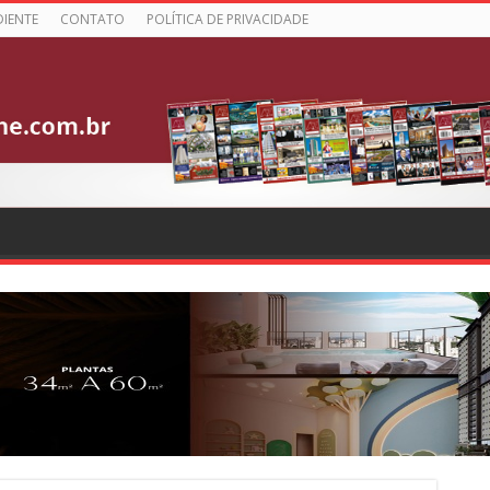
DIENTE
CONTATO
POLÍTICA DE PRIVACIDADE
strial paranaense é a maior
icador referente a junho ficou em 64,1 pontos, na área