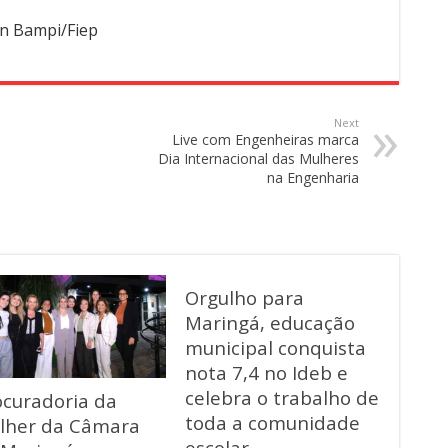
Dia Internacional das Mulheres
na Engenharia
Orgulho para
Maringá, educação
municipal conquista
nota 7,4 no Ideb e
celebra o trabalho de
ocuradoria da
toda a comunidade
lher da Câmara
escolar
 Maringá marca
cio do ‘Agosto Lilás’
m iluminação
ecial