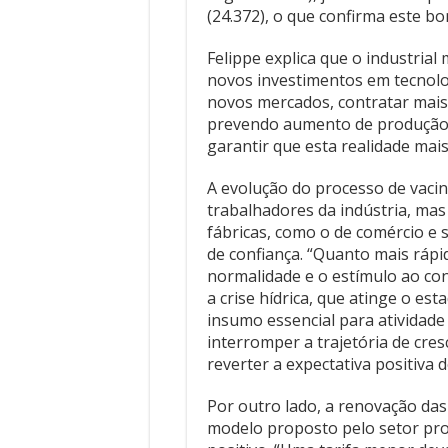
A evolução do processo de vaci
trabalhadores da indústria, m
fábricas, como o de comércio e s
de confiança. “Quanto mais rápid
normalidade e o estímulo ao con
a crise hídrica, que atinge o es
insumo essencial para atividade 
interromper a trajetória de cre
reverter a expectativa positiva
Por outro lado, a renovação das
modelo proposto pelo setor pro
positivo. “Uma tarifa menor deve
indústrias para escoar sua prod
melhora de cenário na avaliação
Sondagem industrial mensal
No estudo mensal de maio, que