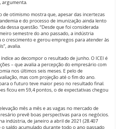
”, avalia.
índice ao decompor o resultado de junho. O ICEI é
ições – que avalia a percepção do empresário com
omia nos últimos seis meses. E pelo de
valiação, mas com projeção até o fim do ano.
para o futuro teve maior peso no resultado final.
es ficou em 59,4 pontos, o de expectativas chegou
elevação mês a mês e as vagas no mercado de
resário prevê boas perspectivas para os negócios.
 indústria, de janeiro a abril de 2021 (28.407
ue o saldo acumulado durante todo o ano passado
m momento no setor”, justifica.
 mais otimista tende a estar mais disposto em fazer
gia e maquinário, expandir os negócios, entrar em
 profissionais e em comprar matéria prima já
 isso é bom para o setor. “Porém, não é possível
 otimista se mantenha até o fim do ano”, alerta.