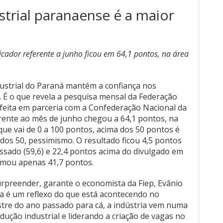
dustrial do Paraná mantém a confiança nos
 É o que revela a pesquisa mensal da Federação
, feita em parceria com a Confederação Nacional da
ferente ao mês de junho chegou a 64,1 pontos, na
ue vai de 0 a 100 pontos, acima dos 50 pontos é
dos 50, pessimismo. O resultado ficou 4,5 pontos
ssado (59,6) e 22,4 pontos acima do divulgado em
omou apenas 41,7 pontos.
rpreender, garante o economista da Fiep, Evânio
nça é um reflexo do que está acontecendo no
re do ano passado para cá, a indústria vem numa
dução industrial e liderando a criação de vagas no
, argumenta.
o de otimismo mostra que, apesar das incertezas
andemia e do processo de imunização ainda lento
iada dessa questão. “Desde que foi considerada
rimeiro semestre do ano passado, a indústria
 o crescimento e gerou empregos para atender às