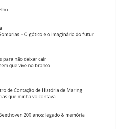
elho
a
ombrias – O gótico e o imaginário do futur
a
s para não deixar cair
omem que vive no branco
ntro de Contação de História de Maring
órias que minha vó contava
 Beethoven 200 anos: legado & memória