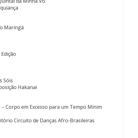
uintal da Minha Vó
irquiança
do Maringá
ª Edição
s Sóis
posição Hakanai
a – Corpo em Excesso para um Tempo Mínim
ório Circuito de Danças Afro-Brasileiras