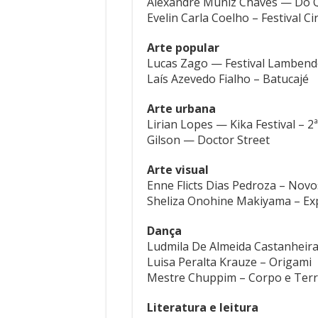
Alexandre Muniz Chaves — Do Q
Evelin Carla Coelho – Festival C
Arte popular
Lucas Zago — Festival Lamben
Laís Azevedo Fialho – Batucajé
Arte urbana
Lirian Lopes — Kika Festival – 2
Gilson — Doctor Street
Arte visual
Enne Flicts Dias Pedroza – Novo
Sheliza Onohine Makiyama – Ex
Dança
Ludmila De Almeida Castanheir
Luisa Peralta Krauze – Origami
Mestre Chuppim – Corpo e Territ
Literatura e leitura