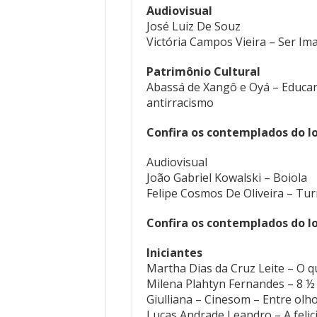
Audiovisual
José Luiz De Souz
Victória Campos Vieira – Ser Im
Patrimônio Cultural
Abassá de Xangô e Oyá – Educar p
antirracismo
Confira os contemplados do lot
Audiovisual
João Gabriel Kowalski – Boiola
Felipe Cosmos De Oliveira – Tu
Confira os contemplados do lot
Iniciantes
Martha Dias da Cruz Leite – O q
Milena Plahtyn Fernandes – 8 ½
Giulliana – Cinesom – Entre olh
Lucas Andrade Leandro – A feli