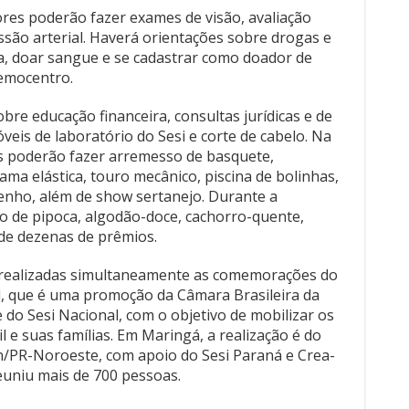
res poderão fazer exames de visão, avaliação
essão arterial. Haverá orientações sobre drogas e
nda, doar sangue e se cadastrar como doador de
emocentro.
bre educação financeira, consultas jurídicas e de
óveis de laboratório do Sesi e corte de cabelo. Na
es poderão fazer arremesso de basquete,
cama elástica, touro mecânico, piscina de bolinhas,
senho, além de show sertanejo. Durante a
o de pipoca, algodão-doce, cachorro-quente,
 de dezenas de prêmios.
o realizadas simultaneamente as comemorações do
il, que é uma promoção da Câmara Brasileira da
 do Sesi Nacional, com o objetivo de mobilizar os
l e suas famílias. Em Maringá, a realização é do
/PR-Noroeste, com apoio do Sesi Paraná e Crea-
euniu mais de 700 pessoas.