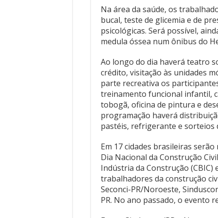
Na área da saúde, os trabalhado
bucal, teste de glicemia e de pr
psicológicas. Será possível, ai
medula óssea num ônibus do H
Ao longo do dia haverá teatro so
crédito, visitação às unidades m
parte recreativa os participant
treinamento funcional infantil, 
tobogã, oficina de pintura e de
programação haverá distribuiçã
pastéis, refrigerante e sorteios
Em 17 cidades brasileiras serã
Dia Nacional da Construção Civ
Indústria da Construção (CBIC) e
trabalhadores da construção civi
Seconci-PR/Noroeste, Sinduscon
PR. No ano passado, o evento r