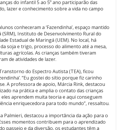
ianças do infantil 5 ao 5º ano participarão das
do, lazer e conhecimento sobre a vida no campo
5 alunos conheceram a ‘Fazendinha’, espaço mantido
 (SRM), Instituto de Desenvolvimento Rural do
ade Estadual de Maringá (UEM). No local, há
da soja e trigo, processo do alimento até a mesa,
turas agrícolas. As crianças também tiveram
am de atividades de lazer.
Transtorno do Espectro Autista (TEA), ficou
ndinha’. “Eu gostei do sítio porque fiz carinho
sse. A professora de apoio, Márcia Rink, destacou
izado na prática e amplia o contato das crianças
la eles aprendem muita teoria e aqui conseguem
riência enriquecedora para todo mundo”, ressaltou.
na Palmieri, destacou a importância da ação para o
 “Esses momentos contribuem para o aprendizado
 do passeio e da diversão, os estudantes têm a