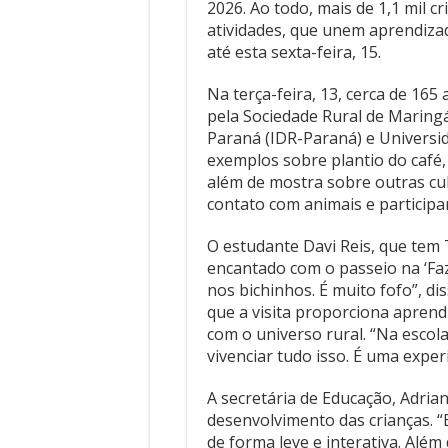
2026. Ao todo, mais de 1,1 mil cr
atividades, que unem aprendiza
até esta sexta-feira, 15.
Na terça-feira, 13, cerca de 16
pela Sociedade Rural de Maringá
Paraná (IDR-Paraná) e Universid
exemplos sobre plantio do café, 
além de mostra sobre outras cul
contato com animais e participar
O estudante Davi Reis, que tem 
encantado com o passeio na ‘Faze
nos bichinhos. É muito fofo”, di
que a visita proporciona aprend
com o universo rural. “Na esco
vivenciar tudo isso. É uma expe
A secretária de Educação, Adria
desenvolvimento das crianças.
de forma leve e interativa. Além