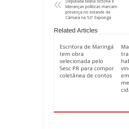
Deputada Maria Victória e
lideranças políticas marcam
presença no estande da
Câmara na 52ª Expoingá
Related Articles
Escritora de Maringá
Ma
tem obra
tra
selecionada pelo
hab
Sesc PR para compor
vin
coletânea de contos
em
me
ci