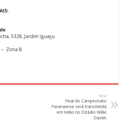
AIS:
úde
ocha, 5328, Jardim Iguaçu
i – Zona 8.
Next
Final do Campeonato
Paranaense será transmitida
em telão no Estádio Willie
Davids