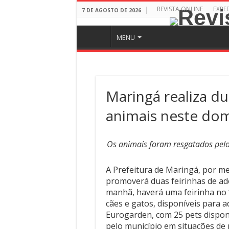
REVISTA ONLINE
EXPE
7 DE AGOSTO DE 2026
MENU
Maringá realiza d
animais neste dom
Os animais foram resgatados pel
A Prefeitura de Maringá, por me
promoverá duas feirinhas de ad
manhã, haverá uma feirinha no ‘
cães e gatos, disponíveis para a
Eurogarden, com 25 pets dispon
pelo município em situações de