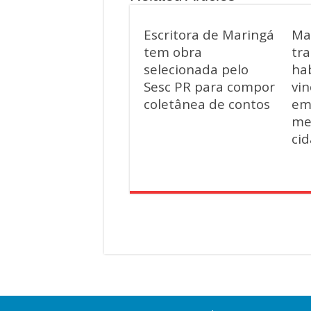
Escritora de Maringá
Ma
tem obra
tra
selecionada pelo
hab
Sesc PR para compor
vin
coletânea de contos
em
me
ci