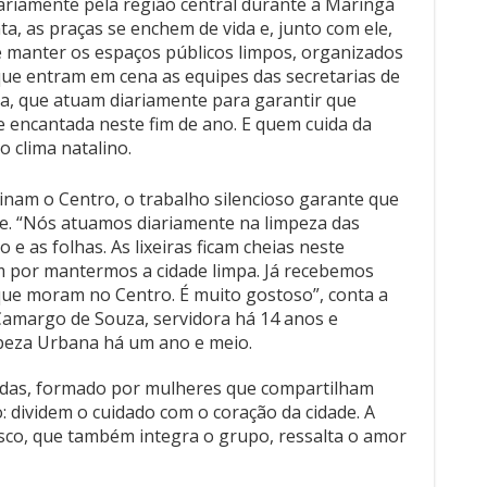
ariamente pela região central durante a Maringá
, as praças se enchem de vida e, junto com ele,
 manter os espaços públicos limpos, organizados
que entram em cena as equipes das secretarias de
a, que atuam diariamente para garantir que
e encantada neste fim de ano. E quem cuida da
o clima natalino.
inam o Centro, o trabalho silencioso garante que
he. “Nós atuamos diariamente na limpeza das
o e as folhas. As lixeiras ficam cheias neste
 por mantermos a cidade limpa. Já recebemos
ue moram no Centro. É muito gostoso”, conta a
 Camargo de Souza, servidora há 14 anos e
mpeza Urbana há um ano e meio.
idas, formado por mulheres que compartilham
: dividem o cuidado com o coração da cidade. A
isco, que também integra o grupo, ressalta o amor