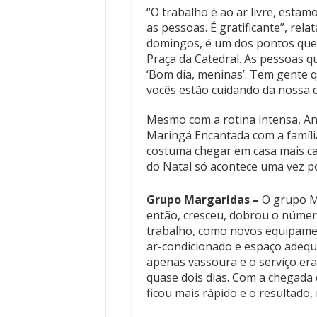
“O trabalho é ao ar livre, est
as pessoas. É gratificante”, rel
domingos, é um dos pontos que
Praça da Catedral. As pessoas 
‘Bom dia, meninas’. Tem gente 
vocês estão cuidando da nossa ci
Mesmo com a rotina intensa, Ana
Maringá Encantada com a família
costuma chegar em casa mais ca
do Natal só acontece uma vez po
Grupo Margaridas –
O grupo M
então, cresceu, dobrou o númer
trabalho, como novos equipamen
ar-condicionado e espaço adequ
apenas vassoura e o serviço er
quase dois dias. Com a chegada d
ficou mais rápido e o resultado,