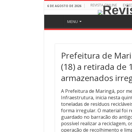
REVISTA ONLINE
EXPE
6 DE AGOSTO DE 2026
MENU
Prefeitura de Mari
(18) a retirada de 
armazenados irre
A Prefeitura de Maringá, por m
Infraestrutura, inicia nesta qui
toneladas de resíduos recicláve
forma irregular. O material foi
guardado no barracão do antigo
possível realizar a reciclagem, 
operação de recolhimento e lim