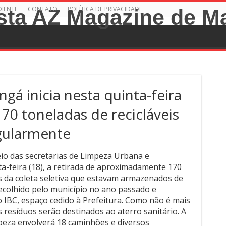
DIENTE
CONTATO
POLÍTICA DE PRIVACIDADE
ngá inicia nesta quinta-feira
170 toneladas de recicláveis
gularmente
eio das secretarias de Limpeza Urbana e
nta-feira (18), a retirada de aproximadamente 170
is da coleta seletiva que estavam armazenados de
 recolhido pelo município no ano passado e
 IBC, espaço cedido à Prefeitura. Como não é mais
os resíduos serão destinados ao aterro sanitário. A
peza envolverá 18 caminhões e diversos