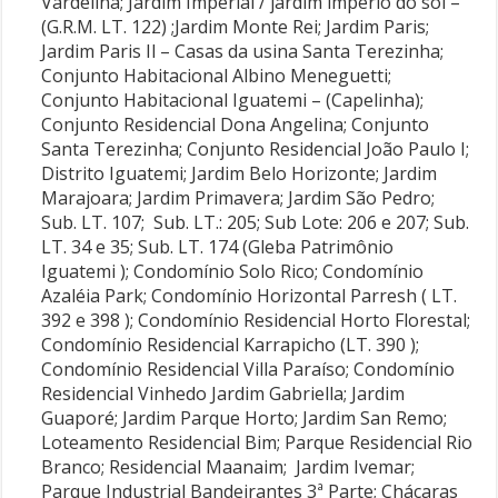
Vardelina; Jardim Imperial / jardim império do sol –
(G.R.M. LT. 122) ;Jardim Monte Rei; Jardim Paris;
Jardim Paris Il – Casas da usina Santa Terezinha;
Conjunto Habitacional Albino Meneguetti;
Conjunto Habitacional Iguatemi – (Capelinha);
Conjunto Residencial Dona Angelina; Conjunto
Santa Terezinha; Conjunto Residencial João Paulo I;
Distrito Iguatemi; Jardim Belo Horizonte; Jardim
Marajoara; Jardim Primavera; Jardim São Pedro;
Sub. LT. 107; Sub. LT.: 205; Sub Lote: 206 e 207; Sub.
LT. 34 e 35; Sub. LT. 174 (Gleba Patrimônio
Iguatemi ); Condomínio Solo Rico; Condomínio
Azaléia Park; Condomínio Horizontal Parresh ( LT.
392 e 398 ); Condomínio Residencial Horto Florestal;
Condomínio Residencial Karrapicho (LT. 390 );
Condomínio Residencial Villa Paraíso; Condomínio
Residencial Vinhedo Jardim Gabriella; Jardim
Guaporé; Jardim Parque Horto; Jardim San Remo;
Loteamento Residencial Bim; Parque Residencial Rio
Branco; Residencial Maanaim; Jardim Ivemar;
Parque Industrial Bandeirantes 3ª Parte; Chácaras