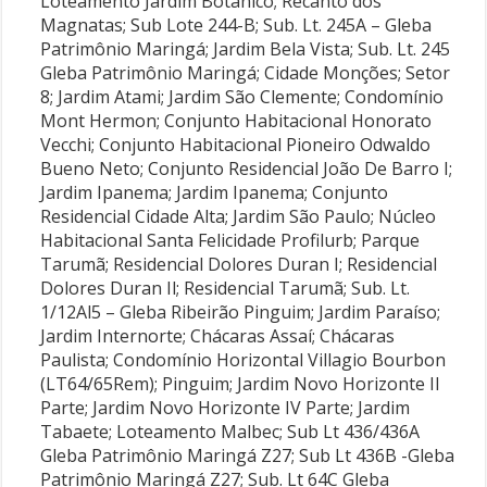
Loteamento Jardim Botânico; Recanto dos
Magnatas; Sub Lote 244-B; Sub. Lt. 245A – Gleba
Patrimônio Maringá; Jardim Bela Vista; Sub. Lt. 245
Gleba Patrimônio Maringá; Cidade Monções; Setor
8; Jardim Atami; Jardim São Clemente; Condomínio
Mont Hermon; Conjunto Habitacional Honorato
Vecchi; Conjunto Habitacional Pioneiro Odwaldo
Bueno Neto; Conjunto Residencial João De Barro I;
Jardim Ipanema; Jardim Ipanema; Conjunto
Residencial Cidade Alta; Jardim São Paulo; Núcleo
Habitacional Santa Felicidade Profilurb; Parque
Tarumã; Residencial Dolores Duran I; Residencial
Dolores Duran Il; Residencial Tarumã; Sub. Lt.
1/12Al5 – Gleba Ribeirão Pinguim; Jardim Paraíso;
Jardim Internorte; Chácaras Assaí; Chácaras
Paulista; Condomínio Horizontal Villagio Bourbon
(LT64/65Rem); Pinguim; Jardim Novo Horizonte Il
Parte; Jardim Novo Horizonte IV Parte; Jardim
Tabaete; Loteamento Malbec; Sub Lt 436/436A
Gleba Patrimônio Maringá Z27; Sub Lt 436B -Gleba
Patrimônio Maringá Z27; Sub. Lt 64C Gleba