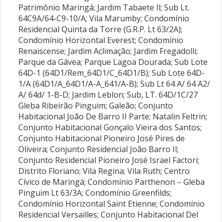
Patrimônio Maringá; Jardim Tabaete Il; Sub Lt.
64C9A/64-C9-10/A; Vila Marumby; Condomínio
Residencial Quinta da Torre (G.R.P. Lt 63/2A);
Condomínio Horizontal Everest; Condomínio
Renaiscense; Jardim Aclimação; Jardim Fregadolli;
Parque da Gávea; Parque Lagoa Dourada; Sub Lote
64D-1 (64D1/Rem_64D1/C_64D1/B); Sub Lote 64D-
1/A (64D1/A_64D1/A-A_641/A-B); Sub Lt 64 A/ 64 A2/
A/ 64d/ 1-B-D; Jardim Leblon; Sub, LT. 64D/1C/27
Gleba Ribeirão Pinguim; Galeão; Conjunto
Habitacional João De Barro II Parte; Natalin Feltrin;
Conjunto Habitacional Gonçalo Vieira dos Santos;
Conjunto Habitacional Pioneiro José Pires de
Oliveira; Conjunto Residencial João Barro Il;
Conjunto Residencial Pioneiro José Israel Factori;
Distrito Floriano; Vila Regina; Vila Ruth; Centro
Cívico de Maringá; Condomínio Parthenon – Gleba
Pinguim Lt 63/3A; Condomínio Greenfilds;
Condomínio Horizontal Saint Etienne; Condomínio
Residencial Versailles; Conjunto Habitacional Del