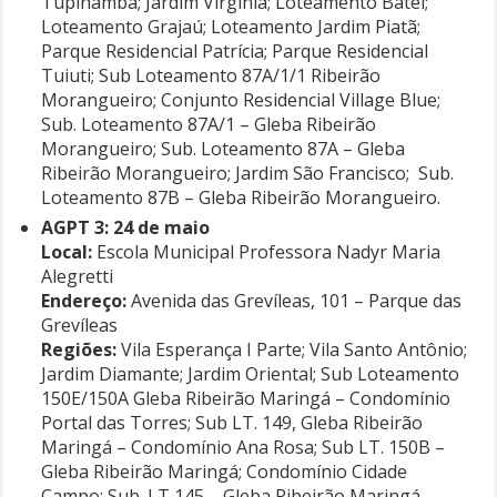
Tupinambá; Jardim Virgínia; Loteamento Batel;
Loteamento Grajaú; Loteamento Jardim Piatã;
Parque Residencial Patrícia; Parque Residencial
Tuiuti; Sub Loteamento 87A/1/1 Ribeirão
Morangueiro; Conjunto Residencial Village Blue;
Sub. Loteamento 87A/1 – Gleba Ribeirão
Morangueiro; Sub. Loteamento 87A – Gleba
Ribeirão Morangueiro; Jardim São Francisco; Sub.
Loteamento 87B – Gleba Ribeirão Morangueiro.
AGPT 3: 24 de maio
Local:
Escola Municipal Professora Nadyr Maria
Alegretti
Endereço:
Avenida das Grevíleas, 101 – Parque das
Grevíleas
Regiões:
Vila Esperança I Parte; Vila Santo Antônio;
Jardim Diamante; Jardim Oriental; Sub Loteamento
150E/150A Gleba Ribeirão Maringá – Condomínio
Portal das Torres; Sub LT. 149, Gleba Ribeirão
Maringá – Condomínio Ana Rosa; Sub LT. 150B –
Gleba Ribeirão Maringá; Condomínio Cidade
Campo; Sub. LT 145 – Gleba Ribeirão Maringá –