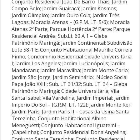
Conjunto Residencial João De Barro Thaís; Jardim
Campo Belo; Jardim Guairacá; Jardim Kosmos;
Jardim Olímpico; Jardim Ouro Cola; Jardim Três
Lagoas; Moradia Atenas – (G.P.M. LT. 5/6); Moradia
Atenas 2º Parte; Parque Hortência 2ª Parte; Parque
Residencial Andréa; Sub.Lt. 60 A 1 – Gleba
Patrimônio Maringá; Jardim Continental; Subdivisão
Lote 58-1 E; Conjunto Habitacional Maurílio Correia
Pinho; Condomínio Residencial Cidade Universitária
I; Jardim Los Angeles; Jardim Lucianópolis; Jardim
Mandacaru; Jardim Maravilha; Jardim Monte Carlo;
Jardim São Jorge; Jardim Seminário; Núcleo Social
Papa João XXIII; Sub. LT 31/32; Sub. LT. 34 – Gleba
Patrimônio Maringá; Cidade Universitária; Vila
Santa Isabel; Vila Vardelina; Jardim Imperial; Jardim
Império Do Sol – (G.R.M. LT. 122); Jardim Monte Rei;
Jardim Paris; Jardim Paris Il – Casas da Usina Santa
Terezinha; Conjunto Habitacional Albino
Meneguetti; Conjunto Habitacional Iguatemi –
(Capelinha); Conjunto Residencial Dona Angelina;
Conjunto Santa Terezinha; Conjunto Residencial