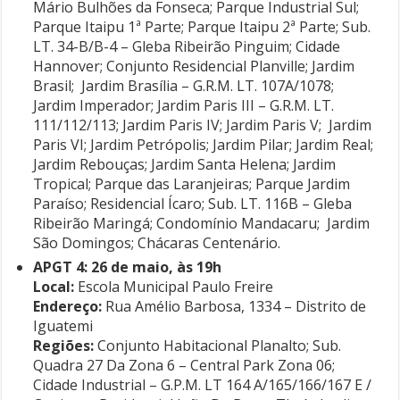
Mário Bulhões da Fonseca; Parque Industrial Sul;
Parque Itaipu 1ª Parte; Parque Itaipu 2ª Parte; Sub.
LT. 34-B/B-4 – Gleba Ribeirão Pinguim; Cidade
Hannover; Conjunto Residencial Planville; Jardim
Brasil; Jardim Brasília – G.R.M. LT. 107A/1078;
Jardim Imperador; Jardim Paris III – G.R.M. LT.
111/112/113; Jardim Paris IV; Jardim Paris V; Jardim
Paris VI; Jardim Petrópolis; Jardim Pilar; Jardim Real;
Jardim Rebouças; Jardim Santa Helena; Jardim
Tropical; Parque das Laranjeiras; Parque Jardim
Paraíso; Residencial Ícaro; Sub. LT. 116B – Gleba
Ribeirão Maringá; Condomínio Mandacaru; Jardim
São Domingos; Chácaras Centenário.
APGT 4: 26 de maio, às 19h
Local:
Escola Municipal Paulo Freire
Endereço:
Rua Amélio Barbosa, 1334 – Distrito de
Iguatemi
Regiões:
Conjunto Habitacional Planalto; Sub.
Quadra 27 Da Zona 6 – Central Park Zona 06;
Cidade Industrial – G.P.M. LT 164 A/165/166/167 E /