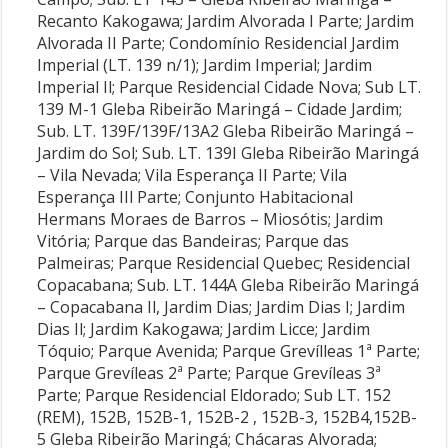
Recanto Kakogawa; Jardim Alvorada I Parte; Jardim
Alvorada II Parte; Condomínio Residencial Jardim
Imperial (LT. 139 n/1); Jardim Imperial; Jardim
Imperial Il; Parque Residencial Cidade Nova; Sub LT.
139 M-1 Gleba Ribeirão Maringá – Cidade Jardim;
Sub. LT. 139F/139F/13A2 Gleba Ribeirão Maringá –
Jardim do Sol; Sub. LT. 139I Gleba Ribeirão Maringá
– Vila Nevada; Vila Esperança II Parte; Vila
Esperança IIl Parte; Conjunto Habitacional
Hermans Moraes de Barros – Miosótis; Jardim
Vitória; Parque das Bandeiras; Parque das
Palmeiras; Parque Residencial Quebec; Residencial
Copacabana; Sub. LT. 144A Gleba Ribeirão Maringá
– Copacabana Il, Jardim Dias; Jardim Dias I; Jardim
Dias Il; Jardim Kakogawa; Jardim Licce; Jardim
Tóquio; Parque Avenida; Parque Grevílleas 1ª Parte;
Parque Grevíleas 2ª Parte; Parque Grevíleas 3ª
Parte; Parque Residencial Eldorado; Sub LT. 152
(REM), 152B, 152B-1, 152B-2 , 152B-3, 152B4,152B-
5 Gleba Ribeirão Maringá; Chácaras Alvorada;