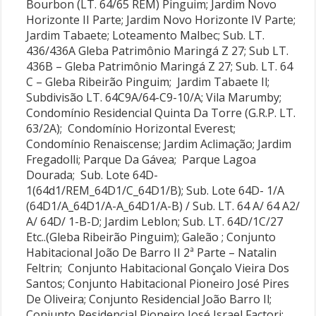
Bourbon (LT. 64/65 REM) Pinguim; Jardim Novo
Horizonte II Parte; Jardim Novo Horizonte IV Parte;
Jardim Tabaete; Loteamento Malbec; Sub. LT.
436/436A Gleba Patrimônio Maringá Z 27; Sub LT.
436B – Gleba Patrimônio Maringá Z 27; Sub. LT. 64
C – Gleba Ribeirão Pinguim; Jardim Tabaete Il;
Subdivisão LT. 64C9A/64-C9-10/A; Vila Marumby;
Condomínio Residencial Quinta Da Torre (G.R.P. LT.
63/2A); Condomínio Horizontal Everest;
Condomínio Renaiscense; Jardim Aclimação; Jardim
Fregadolli; Parque Da Gávea; Parque Lagoa
Dourada; Sub. Lote 64D-
1(64d1/REM_64D1/C_64D1/B); Sub. Lote 64D- 1/A
(64D1/A_64D1/A-A_64D1/A-B) / Sub. LT. 64 A/ 64 A2/
A/ 64D/ 1-B-D; Jardim Leblon; Sub. LT. 64D/1C/27
Etc..(Gleba Ribeirão Pinguim); Galeão ; Conjunto
Habitacional João De Barro II 2ª Parte – Natalin
Feltrin; Conjunto Habitacional Gonçalo Vieira Dos
Santos; Conjunto Habitacional Pioneiro José Pires
De Oliveira; Conjunto Residencial João Barro Il;
Conjunto Residencial Pioneiro José Israel Factori;