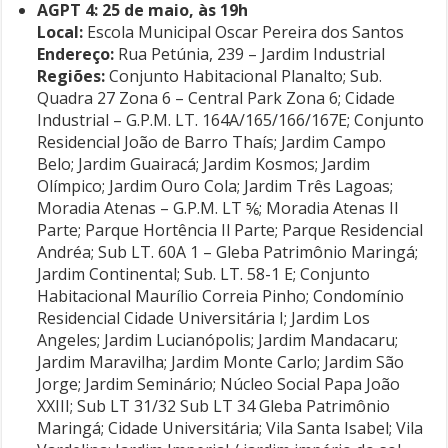
AGPT 4: 25 de maio, às 19h
Local:
Escola Municipal Oscar Pereira dos Santos
Endereço:
Rua Petúnia, 239 – Jardim Industrial
Regiões:
Conjunto Habitacional Planalto; Sub.
Quadra 27 Zona 6 – Central Park Zona 6; Cidade
Industrial – G.P.M. LT. 164A/165/166/167E; Conjunto
Residencial João de Barro Thaís; Jardim Campo
Belo; Jardim Guairacá; Jardim Kosmos; Jardim
Olímpico; Jardim Ouro Cola; Jardim Três Lagoas;
Moradia Atenas – G.P.M. LT ⅚; Moradia Atenas II
Parte; Parque Hortência Il Parte; Parque Residencial
Andréa; Sub LT. 60A 1 – Gleba Patrimônio Maringá;
Jardim Continental; Sub. LT. 58-1 E; Conjunto
Habitacional Maurílio Correia Pinho; Condomínio
Residencial Cidade Universitária I; Jardim Los
Angeles; Jardim Lucianópolis; Jardim Mandacaru;
Jardim Maravilha; Jardim Monte Carlo; Jardim São
Jorge; Jardim Seminário; Núcleo Social Papa João
XXIII; Sub LT 31/32 Sub LT 34 Gleba Patrimônio
Maringá; Cidade Universitária; Vila Santa Isabel; Vila