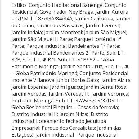
Estilos; Conjunto Habitacional Sanenge; Conjunto
Residencial; Governador Ney Braga; Jardim Aurora
– G.P.M. LT 83/83A/84/84A; Jardim Califórnia; Jardim
do Carmo; Jardim dos Pássaros; Jardim Everest;
Jardim Indaiá; Jardim Montreal; Jardim São Miguel;
Jardim São Miguel II Parte; Parque Hortência 1ª
Parte; Parque Industrial Bandeirantes 1ª Parte;
Parque Industrial Bandeirantes 2ª Parte; Sub. LT.
37B; Sub. LT. 49B/1; Sub. LT. 51B/ 52 – Gleba
Patrimônio Maringá; Jardim Santa Cruz; Sub. LT. 40
– Gleba Patrimônio Maringá; Conjunto Residencial
Inocente Villanova Júnior Borba Gato; Jardim Alzira;
Jardim Espanha; Jardim Iguaçu; Jardim Santa Rosa;
Jardim Veredas; Jardim Veredas II; Jardim Verônica;
Portal de Maringá; Sub. LT. 37A5/37C5/37D5-1 –
Gleba Residencial Pinguim – Casas da ferrovia;
Distrito Industrial II; Jardim Nilza; Distrito
Industrial; Loteamento fechado Jequitibá
Empresarial; Parque dos Cerealistas; Jardim das
Estações; Jardim Industrial; Parque Industrial