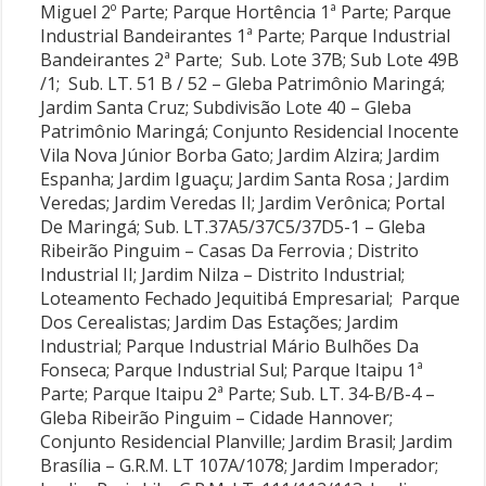
Miguel 2º Parte; Parque Hortência 1ª Parte; Parque
Industrial Bandeirantes 1ª Parte; Parque Industrial
Bandeirantes 2ª Parte; Sub. Lote 37B; Sub Lote 49B
/1; Sub. LT. 51 B / 52 – Gleba Patrimônio Maringá;
Jardim Santa Cruz; Subdivisão Lote 40 – Gleba
Patrimônio Maringá; Conjunto Residencial Inocente
Vila Nova Júnior Borba Gato; Jardim Alzira; Jardim
Espanha; Jardim Iguaçu; Jardim Santa Rosa ; Jardim
Veredas; Jardim Veredas II; Jardim Verônica; Portal
De Maringá; Sub. LT.37A5/37C5/37D5-1 – Gleba
Ribeirão Pinguim – Casas Da Ferrovia ; Distrito
Industrial II; Jardim Nilza – Distrito Industrial;
Loteamento Fechado Jequitibá Empresarial; Parque
Dos Cerealistas; Jardim Das Estações; Jardim
Industrial; Parque Industrial Mário Bulhões Da
Fonseca; Parque Industrial Sul; Parque Itaipu 1ª
Parte; Parque Itaipu 2ª Parte; Sub. LT. 34-B/B-4 –
Gleba Ribeirão Pinguim – Cidade Hannover;
Conjunto Residencial Planville; Jardim Brasil; Jardim
Brasília – G.R.M. LT 107A/1078; Jardim Imperador;