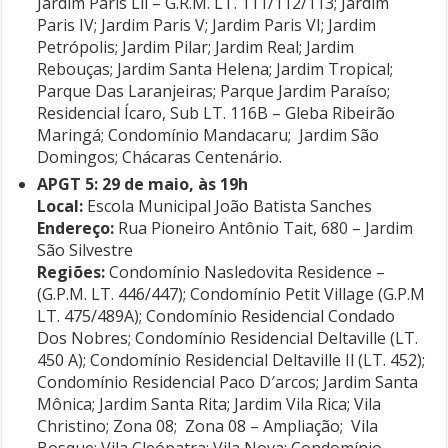
Jardim Paris Lil – G.R.M. LT. 111/112/113; Jardim
Paris IV; Jardim Paris V; Jardim Paris VI; Jardim
Petrópolis; Jardim Pilar; Jardim Real; Jardim
Rebouças; Jardim Santa Helena; Jardim Tropical;
Parque Das Laranjeiras; Parque Jardim Paraíso;
Residencial Ícaro, Sub LT. 116B – Gleba Ribeirão
Maringá; Condomínio Mandacaru; Jardim São
Domingos; Chácaras Centenário.
APGT 5: 29 de maio, às 19h
Local:
Escola Municipal João Batista Sanches
Endereço:
Rua Pioneiro Antônio Tait, 680 – Jardim
São Silvestre
Regiões:
Condomínio Nasledovita Residence –
(G.P.M. LT. 446/447); Condomínio Petit Village (G.P.M
LT. 475/489A); Condomínio Residencial Condado
Dos Nobres; Condomínio Residencial Deltaville (LT.
450 A); Condomínio Residencial Deltaville Il (LT. 452);
Condomínio Residencial Paco D′arcos; Jardim Santa
Mônica; Jardim Santa Rita; Jardim Vila Rica; Vila
Christino; Zona 08; Zona 08 – Ampliação; Vila
Bosque; Vila Cleópatra; Vila Nova; Condomínio