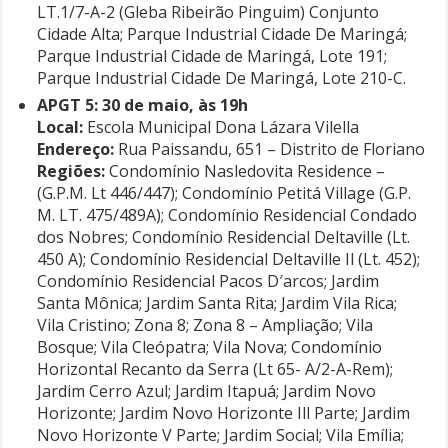
LT.1/7-A-2 (Gleba Ribeirão Pinguim) Conjunto
Cidade Alta; Parque Industrial Cidade De Maringá;
Parque Industrial Cidade de Maringá, Lote 191;
Parque Industrial Cidade De Maringá, Lote 210-C.
APGT 5: 30 de maio, às 19h
Local:
Escola Municipal Dona Lázara Vilella
Endereço:
Rua Paissandu, 651 – Distrito de Floriano
Regiões:
Condomínio Nasledovita Residence –
(G.P.M. Lt 446/447); Condomínio Petitá Village (G.P.
M. LT. 475/489A); Condomínio Residencial Condado
dos Nobres; Condomínio Residencial Deltaville (Lt.
450 A); Condomínio Residencial Deltaville Il (Lt. 452);
Condomínio Residencial Pacos D′arcos; Jardim
Santa Mônica; Jardim Santa Rita; Jardim Vila Rica;
Vila Cristino; Zona 8; Zona 8 – Ampliação; Vila
Bosque; Vila Cleópatra; Vila Nova; Condomínio
Horizontal Recanto da Serra (Lt 65- A/2-A-Rem);
Jardim Cerro Azul; Jardim Itapuá; Jardim Novo
Horizonte; Jardim Novo Horizonte Ill Parte; Jardim
Novo Horizonte V Parte; Jardim Social; Vila Emília;