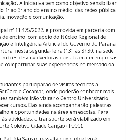
ação’. A iniciativa tem como objetivo sensibilizar,
do 1º ao 3º ano do ensino médio, das redes pública
gia, inovação e comunicação.
cipal nº 11.475/2022, é promovida em parceria com
s de ensino, com apoio do Núcleo Regional de
ção e Inteligência Artificial do Governo do Paraná
rtura, nesta segunda-feira (13), às 8h30, na sede
com três desenvolvedoras que atuam em empresas
rão compartilhar suas experiências no mercado da
udantes participarão de visitas técnicas a
GetCard e Cocamar, onde poderão conhecer mais
tes também irão visitar o Centro Universitário
ecer cursos. Elas ainda acompanharão palestras
alho e oportunidades na área em escolas. Para
s às atividades, o transporte será viabilizado em
rte Coletivo Cidade Canção (TCCC).
 Patrícia Saugo, ressalta que o objetivo é