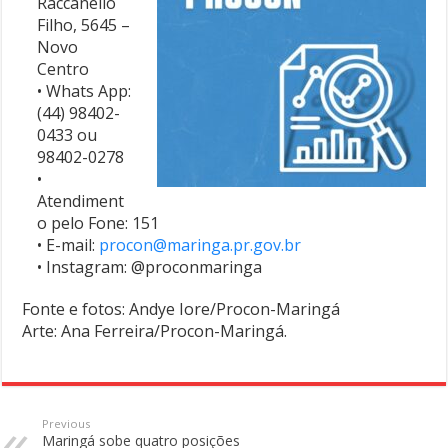
Raccanello
Filho, 5645 –
Novo
Centro
• Whats App:
(44) 98402-
0433 ou
98402-0278
•
Atendiment
o pelo Fone: 151
• E-mail:
procon@maringa.pr.gov.br
• Instagram: @proconmaringa
Fonte e fotos: Andye Iore/Procon-Maringá
Arte: Ana Ferreira/Procon-Maringá.
Previous
Maringá sobe quatro posições