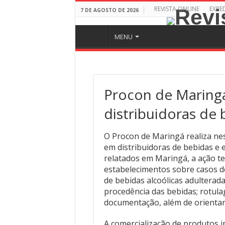
REVISTA ONLINE
EXPE
7 DE AGOSTO DE 2026
MENU
Procon de Maringá
distribuidoras de 
O Procon de Maringá realiza nesta
em distribuidoras de bebidas e
relatados em Maringá, a ação te
estabelecimentos sobre casos d
de bebidas alcoólicas adulterada
procedência das bebidas; rotul
documentação, além de orientar
A comercialização de produtos 