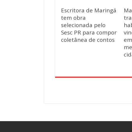
Escritora de Maringá
Ma
tem obra
tra
selecionada pelo
hab
Sesc PR para compor
vin
coletânea de contos
em
me
ci