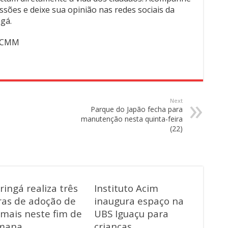
ussões e deixe sua opinião nas redes sociais da
gá.
 /CMM
Next
Parque do Japão fecha para
manutenção nesta quinta-feira
(22)
ingá realiza três
Instituto Acim
ras de adoção de
inaugura espaço na
imais neste fim de
UBS Iguaçu para
mana
crianças