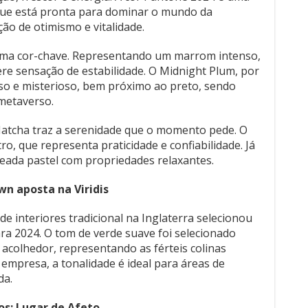
 que está pronta para dominar o mundo da
ão de otimismo e vitalidade.
 uma cor-chave. Representando um marrom intenso,
fere sensação de estabilidade. O Midnight Plum, por
nso e misterioso, bem próximo ao preto, sendo
 metaverso.
Matcha traz a serenidade que o momento pede. O
o, que representa praticidade e confiabilidade. Já
eada pastel com propriedades relaxantes.
wn aposta na Viridis
 interiores tradicional na Inglaterra selecionou
ara 2024. O tom de verde suave foi selecionado
 acolhedor, representando as férteis colinas
 empresa, a tonalidade é ideal para áreas de
da.
os: Lugar de Afeto