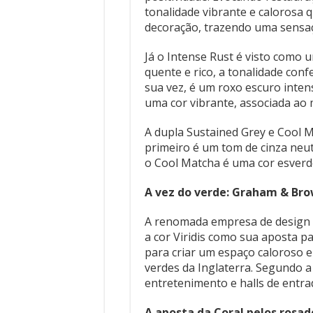
tonalidade vibrante e calorosa
decoração, trazendo uma sensaç
Já o Intense Rust é visto como
quente e rico, a tonalidade con
sua vez, é um roxo escuro inte
uma cor vibrante, associada ao
A dupla Sustained Grey e Cool 
primeiro é um tom de cinza neutr
o Cool Matcha é uma cor esverd
A vez do verde: Graham & Bro
A renomada empresa de design de
a cor Viridis como sua aposta p
para criar um espaço caloroso e
verdes da Inglaterra. Segundo a
entretenimento e halls de entra
A aposta da Coral pelos rosad