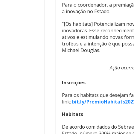
Para o coordenador, a premiaç
a inovação no Estado.
“[Os habitats] Potencializam n
inovadoras. Esse reconheciment
ativos e estimulando novas for
troféus e a intenção é que possa
Michael Douglas.
Ação ocorre
Inscrições
Para os habitats que desejam fa
link:
bit.ly/PremioHabitats202
Habitats
De acordo com dados do Sebrae/
Estado, número 300% maior se 