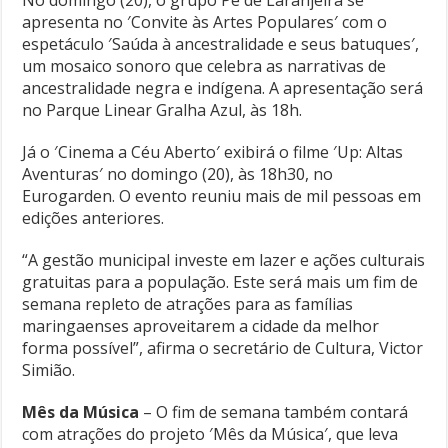
No domingo (20), o grupo Pé de Laranjeira se
apresenta no ′Convite às Artes Populares′ com o
espetáculo ′Saúda à ancestralidade e seus batuques′,
um mosaico sonoro que celebra as narrativas de
ancestralidade negra e indígena. A apresentação será
no Parque Linear Gralha Azul, às 18h.
Já o ′Cinema a Céu Aberto′ exibirá o filme ′Up: Altas
Aventuras′ no domingo (20), às 18h30, no
Eurogarden. O evento reuniu mais de mil pessoas em
edições anteriores.
“A gestão municipal investe em lazer e ações culturais
gratuitas para a população. Este será mais um fim de
semana repleto de atrações para as famílias
maringaenses aproveitarem a cidade da melhor
forma possível”, afirma o secretário de Cultura, Victor
Simião.
Mês da Música
– O fim de semana também contará
com atrações do projeto ′Mês da Música′, que leva