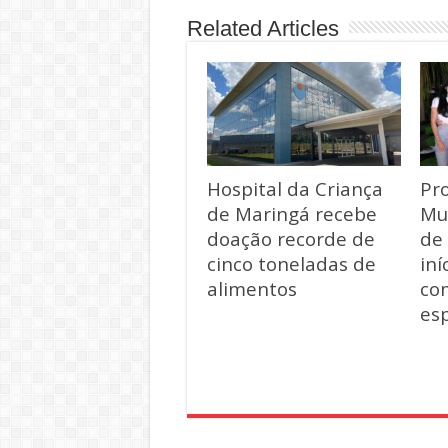
Related Articles
Hospital da Criança
Pr
de Maringá recebe
Mu
doação recorde de
de
cinco toneladas de
iní
alimentos
co
esp