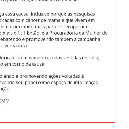
a essa causa, inclusive porque as pesquisas
icadas com câncer de mama e que vivem em
a demoram muito mais para se recuperar e
ais difícil. Então, é a Procuradoria da Mulher do
, debatendo e promovendo também a campanha
 a vereadora.
riram ao movimento, todas vestidas de rosa,
vo em torno da causa.
oiando e promovendo ações voltadas à
alecendo seu papel como espaço de informação,
nção.
a/CMM
.