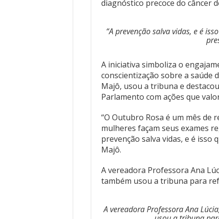
diagnóstico precoce do câncer 
“A prevenção salva vidas, e é is
pre
A iniciativa simboliza o engaja
conscientização sobre a saúde 
Majô, usou a tribuna e destaco
Parlamento com ações que valor
“O Outubro Rosa é um mês de re
mulheres façam seus exames re
prevenção salva vidas, e é isso
Majô.
A vereadora Professora Ana Lúc
também usou a tribuna para ref
A vereadora Professora Ana Lúci
usou a tribuna pa