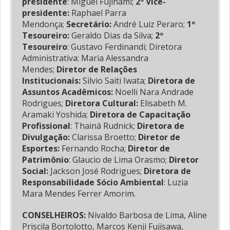
presidente
: Miguel Fujinami;
2º Vice-
presidente:
Raphael Parra
Mendonça;
Secretário:
André Luiz Peraro;
1º
Tesoureiro:
Geraldo Dias da Silva;
2º
Tesoureiro
: Gustavo Ferdinandi; Diretora
Administrativa: Maria Alessandra
Mendes;
Diretor de Relações
Institucionais:
Silvio Saiti Iwata;
Diretora de
Assuntos Acadêmicos:
Noelli Nara Andrade
Rodrigues;
Diretora Cultural:
Elisabeth M.
Aramaki Yoshida;
Diretora de Capacitação
Profissional
: Thainá Rudnick;
Diretora de
Divulgação:
Clarissa Broetto;
Diretor de
Esportes:
Fernando Rocha;
Diretor de
Patrimônio
: Glaucio de Lima Orasmo;
Diretor
Social:
Jackson José Rodrigues;
Diretora de
Responsabilidade Sócio Ambiental
: Luzia
Mara Mendes Ferrer Amorim.
CONSELHEIROS:
Nivaldo Barbosa de Lima, Aline
Priscila Bortolotto, Marcos Kenji Fujisawa,