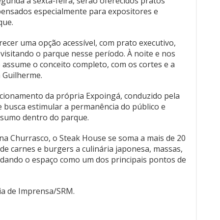
gunda a sexta-feira, serão oferecidos pratos
 pensados especialmente para expositores e
que.
erecer uma opção acessível, com prato executivo,
isitando o parque nesse período. À noite e nos
 assume o conceito completo, com os cortes e a
a Guilherme.
cionamento da própria Expoingá, conduzido pela
e busca estimular a permanência do público e
onsumo dentro do parque.
na Churrasco, o Steak House se soma a mais de 20
e carnes e burgers a culinária japonesa, massas,
lidando o espaço como um dos principais pontos de
ia de Imprensa/SRM.