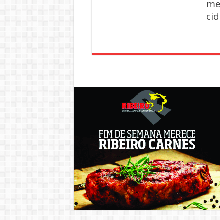
me
ci