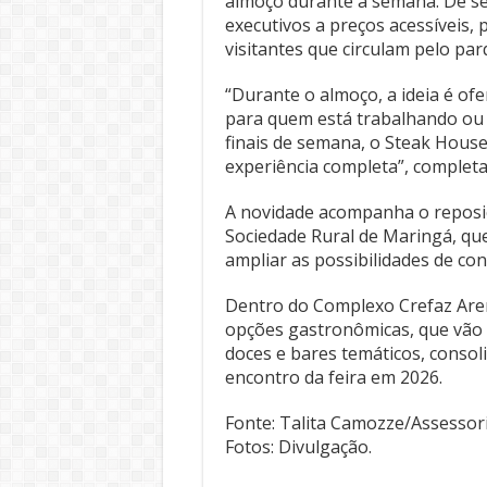
almoço durante a semana. De se
executivos a preços acessíveis,
visitantes que circulam pelo par
“Durante o almoço, a ideia é of
para quem está trabalhando ou v
finais de semana, o Steak House
experiência completa”, complet
A novidade acompanha o reposi
Sociedade Rural de Maringá, qu
ampliar as possibilidades de c
Dentro do Complexo Crefaz Are
opções gastronômicas, que vão d
doces e bares temáticos, conso
encontro da feira em 2026.
Fonte: Talita Camozze/Assessor
Fotos: Divulgação.