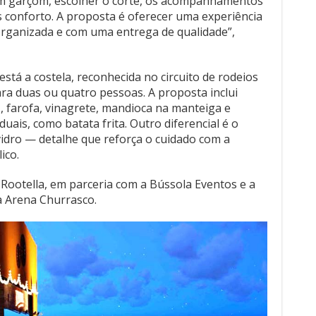
 um garçom, escolher o corte, os acompanhamentos
s conforto. A proposta é oferecer uma experiência
 organizada e com uma entrega de qualidade”,
stá a costela, reconhecida no circuito de rodeios
ara duas ou quatro pessoas. A proposta inclui
, farofa, vinagrete, mandioca na manteiga e
uais, como batata frita. Outro diferencial é o
idro — detalhe que reforça o cuidado com a
ico.
 Rootella, em parceria com a Bússola Eventos e a
a Arena Churrasco.