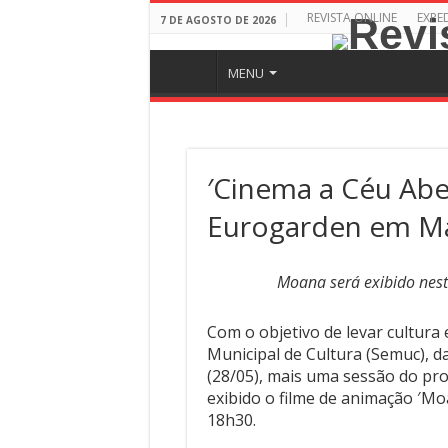
REVISTA ONLINE
EXPE
7 DE AGOSTO DE 2026
MENU
′Cinema a Céu Abe
Eurogarden em M
Moana será exibido nes
Com o objetivo de levar cultura e
Municipal de Cultura (Semuc), d
(28/05), mais uma sessão do pro
exibido o filme de animação ′M
18h30.