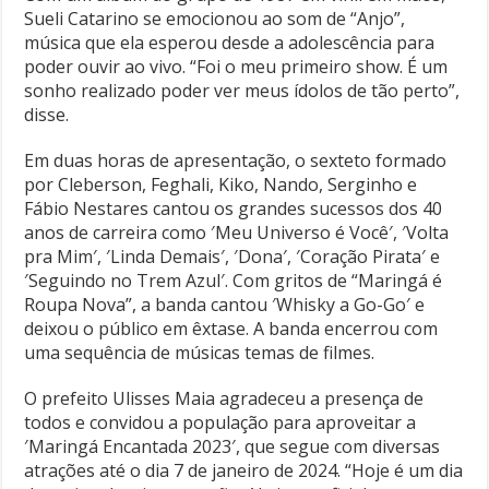
Sueli Catarino se emocionou ao som de “Anjo”,
música que ela esperou desde a adolescência para
poder ouvir ao vivo. “Foi o meu primeiro show. É um
sonho realizado poder ver meus ídolos de tão perto”,
disse.
Em duas horas de apresentação, o sexteto formado
por Cleberson, Feghali, Kiko, Nando, Serginho e
Fábio Nestares cantou os grandes sucessos dos 40
anos de carreira como ′Meu Universo é Você′, ′Volta
pra Mim′, ′Linda Demais′, ′Dona′, ′Coração Pirata′ e
′Seguindo no Trem Azul′. Com gritos de “Maringá é
Roupa Nova”, a banda cantou ′Whisky a Go-Go′ e
deixou o público em êxtase. A banda encerrou com
uma sequência de músicas temas de filmes.
O prefeito Ulisses Maia agradeceu a presença de
todos e convidou a população para aproveitar a
′Maringá Encantada 2023′, que segue com diversas
atrações até o dia 7 de janeiro de 2024. “Hoje é um dia