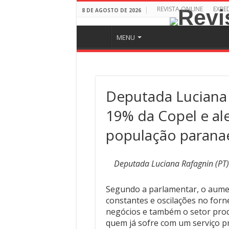
REVISTA ONLINE
EXPE
8 DE AGOSTO DE 2026
MENU
Deputada Luciana R
19% da Copel e al
população parana
Deputada Luciana Rafagnin (PT
Segundo a parlamentar, o aume
constantes e oscilações no forn
negócios e também o setor produ
quem já sofre com um serviço p