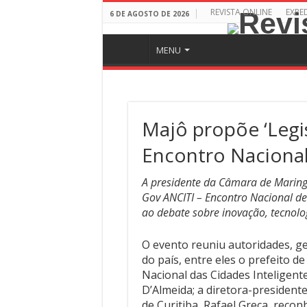
REVISTA ONLINE
EXPE
6 DE AGOSTO DE 2026
MENU
Majô propõe ‘Legis
Encontro Nacional
A presidente da Câmara de Maring
Gov ANCITI – Encontro Nacional de
ao debate sobre inovação, tecnolo
O evento reuniu autoridades, ge
do país, entre eles o prefeito d
Nacional das Cidades Inteligent
D’Almeida; a diretora-presidente
de Curitiba, Rafael Greca, recon