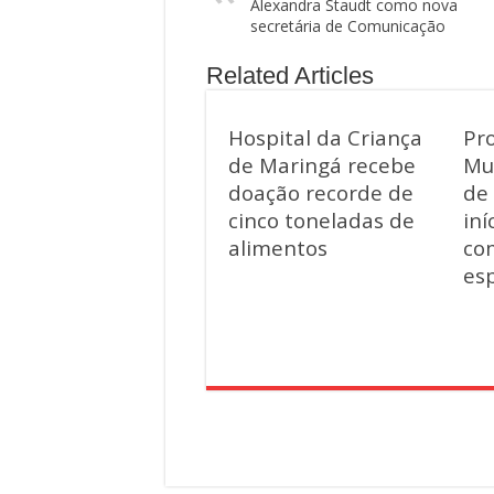
Alexandra Staudt como nova
secretária de Comunicação
Related Articles
Hospital da Criança
Pr
de Maringá recebe
Mu
doação recorde de
de
cinco toneladas de
iní
alimentos
co
esp