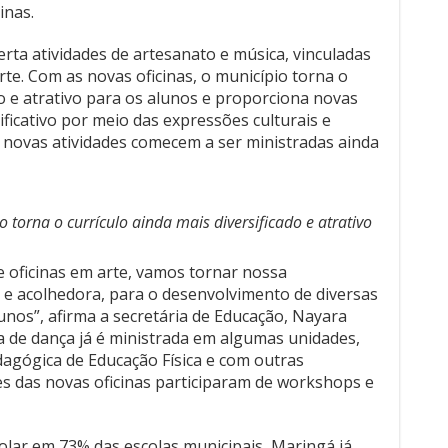
inas.
erta atividades de artesanato e música, vinculadas
e. Com as novas oficinas, o município torna o
do e atrativo para os alunos e proporciona novas
ficativo por meio das expressões culturais e
as novas atividades comecem a ser ministradas ainda
 torna o currículo ainda mais diversificado e atrativo
 oficinas em arte, vamos tornar nossa
 e acolhedora, para o desenvolvimento de diversas
unos”, afirma a secretária de Educação, Nayara
na de dança já é ministrada em algumas unidades,
gógica de Educação Física e com outras
res das novas oficinas participaram de workshops e
olar em 73% das escolas municipais, Maringá já