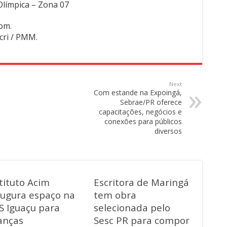
Olímpica – Zona 07
om.
cri / PMM.
Next
Com estande na Expoingá,
Sebrae/PR oferece
capacitações, negócios e
conexões para públicos
diversos
tituto Acim
Escritora de Maringá
augura espaço na
tem obra
S Iguaçu para
selecionada pelo
anças
Sesc PR para compor