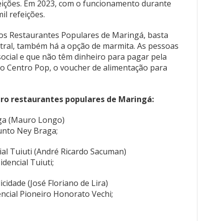
feições. Em 2023, com o funcionamento durante
il refeições.
os Restaurantes Populares de Maringá, basta
tral, também há a opção de marmita. As pessoas
social e que não têm dinheiro para pagar pela
 ao Centro Pop, o voucher de alimentação para
tro restaurantes populares de Maringá:
ga (Mauro Longo)
junto Ney Braga;
al Tuiuti (André Ricardo Sacuman)
dencial Tuiuti;
cidade (José Floriano de Lira)
encial Pioneiro Honorato Vechi;
–