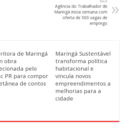
Next
Agência do Trabalhador de
Maringá inicia semana com
oferta de 500 vagas de
emprego
critora de Maringá
Maringá Sustentável
m obra
transforma política
lecionada pelo
habitacional e
sc PR para compor
vincula novos
letânea de contos
empreendimentos a
melhorias para a
cidade