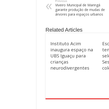
Previous
Viveiro Municipal de Maringá
garante produção de mudas de
árvores para espaços urbanos
Related Articles
Instituto Acim
Es
inaugura espaço na
te
UBS Iguaçu para
se
crianças
Se
neurodivergentes
co