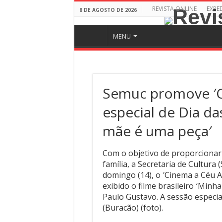
REVISTA ONLINE
EXPE
8 DE AGOSTO DE 2026
MENU
Semuc promove ′C
especial de Dia d
mãe é uma peça′
Com o objetivo de proporcionar
família, a Secretaria de Cultur
domingo (14), o ′Cinema a Céu 
exibido o filme brasileiro ′Min
Paulo Gustavo. A sessão especia
(Buracão) (foto).