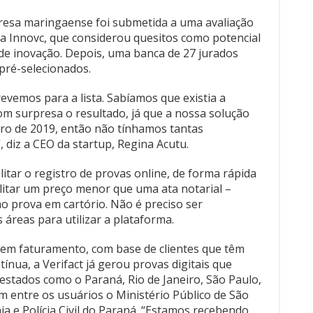
presa maringaense foi submetida a uma avaliação
ela Innovc, que considerou quesitos como potencial
de inovação. Depois, uma banca de 27 jurados
 pré-selecionados.
revemos para a lista. Sabíamos que existia a
m surpresa o resultado, já que a nossa solução
iro de 2019, então não tínhamos tantas
 diz a CEO da startup, Regina Acutu.
ilitar o registro de provas online, de forma rápida
litar um preço menor que uma ata notarial –
o prova em cartório. Não é preciso ser
s áreas para utilizar a plataforma.
em faturamento, com base de clientes que têm
tínua, a Verifact já gerou provas digitais que
 estados como o Paraná, Rio de Janeiro, São Paulo,
 entre os usuários o Ministério Público de São
ia e Polícia Civil do Paraná. “Estamos recebendo