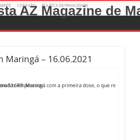
DIENTE
CONTATO
POLÍTICA DE PRIVACIDADE
Maringá – 16.06.2021
cinadas em Maringá com a primeira dose, o que representa 
a em 51.693 pessoas