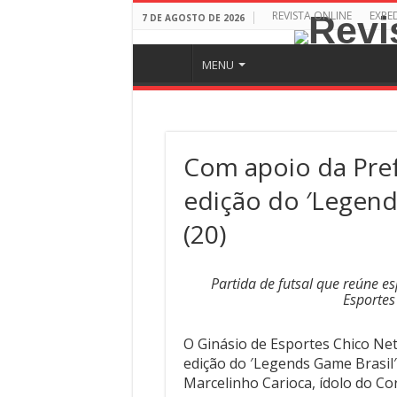
REVISTA ONLINE
EXPE
7 DE AGOSTO DE 2026
MENU
Com apoio da Pref
edição do ′Legend
(20)
Partida de futsal que reúne es
Esportes
O Ginásio de Esportes Chico Neto
edição do ′Legends Game Brasil′.
Marcelinho Carioca, ídolo do Co