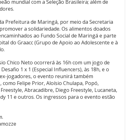
eão mundial com a Seleção Brasileira; além de
dores.
a Prefeitura de Maringá, por meio da Secretaria
 promover a solidariedade. Os alimentos doados
 encaminhados ao Fundo Social de Maringá e parte
ital do Graacc (Grupo de Apoio ao Adolescente e à
o.
sio Chico Neto ocorrerá às 16h com um jogo de
Desafio 1 x 1 (Especial Influencers), às 18h, e o
s ex-jogadores, o evento reunirá também
 como Felipe Prior, Aloísio Chulapa, Popó,
Freestyle, Abracadibre, Diego Freestyle, Lucaneta,
dy 11 e outros. Os ingressos para o evento estão
m.
Camozze