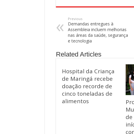
Previous
Demandas entregues à
Assembleia incluem melhorias
nas áreas da saúde, segurança
e tecnologia
Related Articles
Hospital da Criança
de Maringá recebe
doação recorde de
cinco toneladas de
alimentos
Pr
Mu
de
iní
co