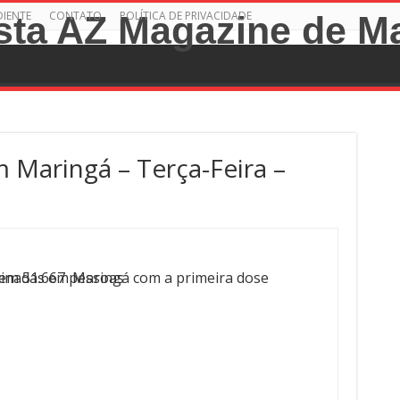
DIENTE
CONTATO
POLÍTICA DE PRIVACIDADE
aringá – Terça-Feira –
cinadas em Maringá com a primeira dose
a em 51.667 pessoas