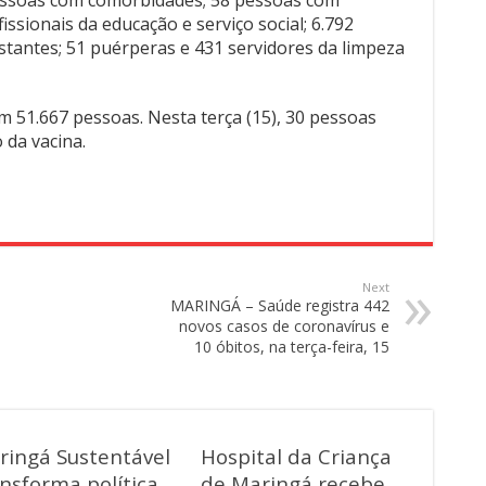
essoas com comorbidades; 58 pessoas com
issionais da educação e serviço social; 6.792
stantes; 51 puérperas e 431 servidores da limpeza
em 51.667 pessoas. Nesta terça (15), 30 pessoas
 da vacina.
Next
MARINGÁ – Saúde registra 442
novos casos de coronavírus e
10 óbitos, na terça-feira, 15
ringá Sustentável
Hospital da Criança
nsforma política
de Maringá recebe