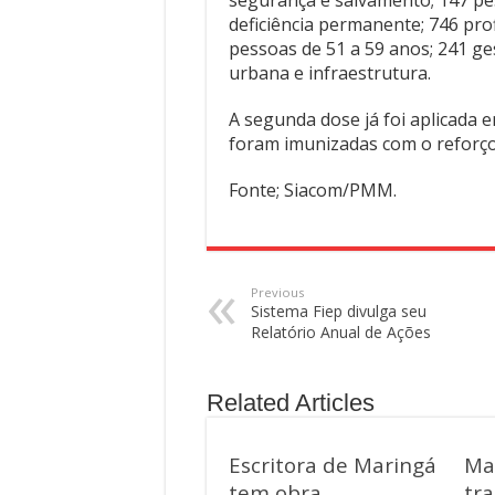
segurança e salvamento; 147 p
deficiência permanente; 746 prof
pessoas de 51 a 59 anos; 241 ge
urbana e infraestrutura.
A segunda dose já foi aplicada 
foram imunizadas com o reforço
Fonte; Siacom/PMM.
Previous
Sistema Fiep divulga seu
Relatório Anual de Ações
Related Articles
Escritora de Maringá
Ma
tem obra
tra